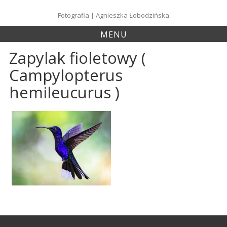
Skip
to
Fotografia | Agnieszka Łobodzińska
content
MENU
Zapylak fioletowy (
Campylopterus
hemileucurus )