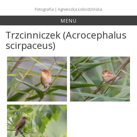
Skip
to
Fotografia | Agnieszka Łobodzińska
content
MENU
Trzcinniczek (Acrocephalus
scirpaceus)