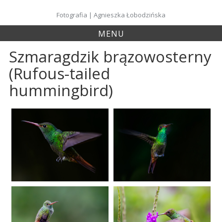
Skip
to
Fotografia | Agnieszka Łobodzińska
content
MENU
Szmaragdzik brązowosterny
(Rufous-tailed
hummingbird)