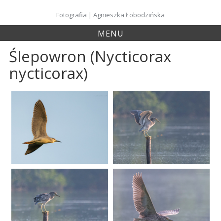
Skip
to
Fotografia | Agnieszka Łobodzińska
content
MENU
Ślepowron (Nycticorax
nycticorax)