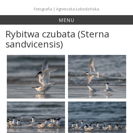
Skip
to
Fotografia | Agnieszka Łobodzińska
content
MENU
Rybitwa czubata (Sterna
sandvicensis)