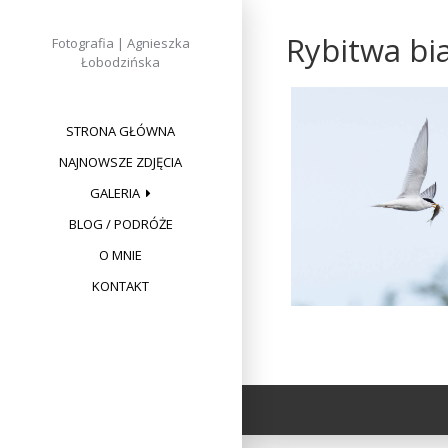
Skip
to
Rybitwa bia
Fotografia | Agnieszka
content
Łobodzińska
STRONA GŁÓWNA
NAJNOWSZE ZDJĘCIA
GALERIA
BLOG / PODRÓŻE
O MNIE
KONTAKT