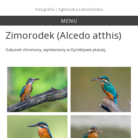
Skip
to
Fotografia | Agnieszka Łobodzińska
content
MENU
Zimorodek (Alcedo atthis)
Gatunek chroniony, wymieniony w Dyrektywie ptasiej.