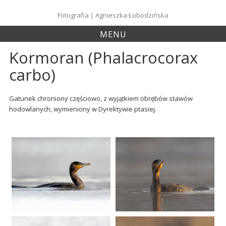
Skip
to
Fotografia | Agnieszka Łobodzińska
content
MENU
Kormoran (Phalacrocorax
carbo)
Gatunek chroniony częściowo, z wyjątkiem obrębów stawów
hodowlanych, wymieniony w Dyrektywie ptasiej.