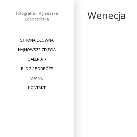
Skip
to
Wenecja
Fotografia | Agnieszka
content
Łobodzińska
STRONA GŁÓWNA
NAJNOWSZE ZDJĘCIA
GALERIA
BLOG / PODRÓŻE
O MNIE
KONTAKT