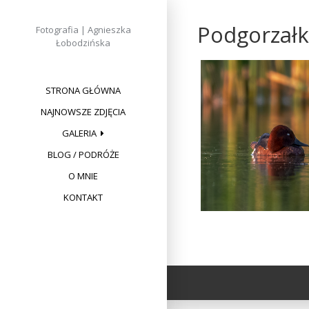
Skip
to
Podgorzałk
Fotografia | Agnieszka
content
Łobodzińska
STRONA GŁÓWNA
NAJNOWSZE ZDJĘCIA
GALERIA
BLOG / PODRÓŻE
O MNIE
KONTAKT