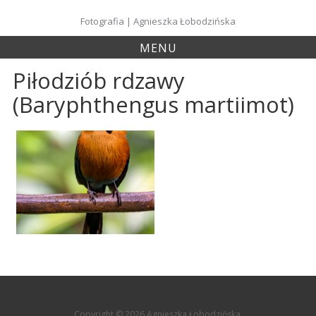
Skip
to
Fotografia | Agnieszka Łobodzińska
content
MENU
Piłodziób rdzawy
(Baryphthengus martiimot)
Copyright © 2026 Agnieszka Łobodzińska.