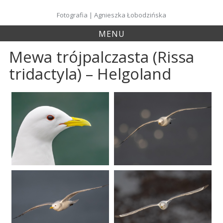
Skip
to
Fotografia | Agnieszka Łobodzińska
content
MENU
Mewa trójpalczasta (Rissa
tridactyla) – Helgoland