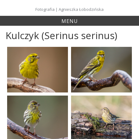
Skip
to
Fotografia | Agnieszka Łobodzińska
content
MENU
Kulczyk (Serinus serinus)