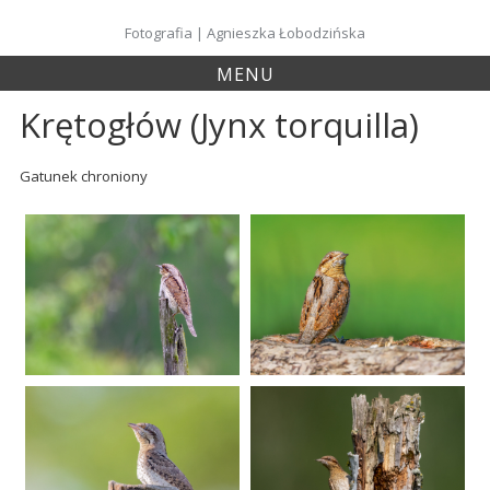
Skip
to
Fotografia | Agnieszka Łobodzińska
content
MENU
Krętogłów (Jynx torquilla)
Gatunek chroniony