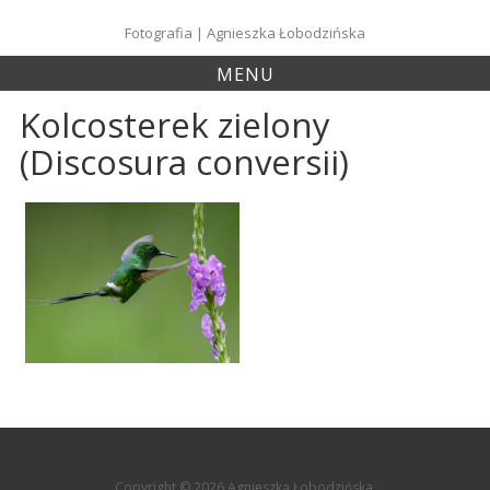
Skip
to
Fotografia | Agnieszka Łobodzińska
content
MENU
Kolcosterek zielony
(Discosura conversii)
Copyright © 2026 Agnieszka Łobodzińska.