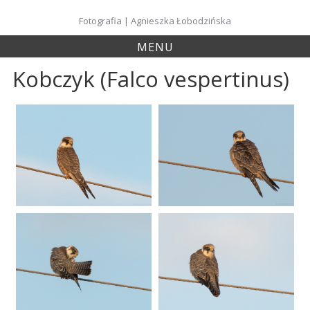
Skip
to
Fotografia | Agnieszka Łobodzińska
content
MENU
Kobczyk (Falco vespertinus)