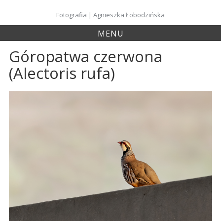
Skip
to
Fotografia | Agnieszka Łobodzińska
content
MENU
Góropatwa czerwona
(Alectoris rufa)