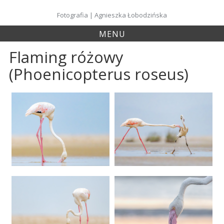
Skip
to
Fotografia | Agnieszka Łobodzińska
content
MENU
Flaming różowy
(Phoenicopterus roseus)